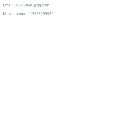
Email：
86760640@qq.com
Mobile phone：
13588295930
Reset
Submit