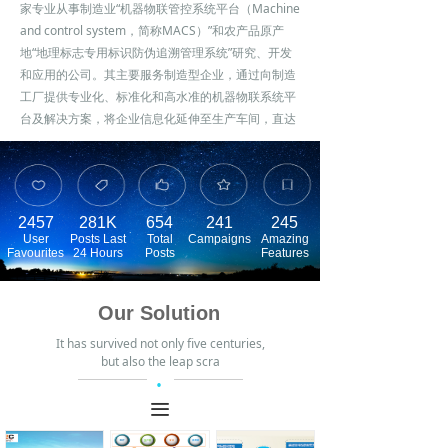
家专业从事制造业“机器物联管控系统平台（Machine
and control system，简称MACS）”和农产品原产
地“地理标志专用标识防伪追溯管理系统”研究、开发
和应用的公司。其主要服务制造型企业，通过向制造
工厂提供专业化、标准化和高水准的机器物联系统平
台及解决方案，将企业信息化延伸至生产车间，直达
最底层的生产设备、设施，从而构建起数字化、信息
化的透明工厂，使生产制造更高效、更精准，达到减
人降本的目的。MACS平台的实时监控和预报警机制
弥补了企业管理资源的不足，其详尽的原始数据通过
2457
281K
654
241
245
提炼应用可以帮助制造企业快速、大幅度地降低制造
User
Posts Last
Total
Campaigns
Amazing
成本、持续地提高管理水平、经营绩效和综合竞争
Favourites
24 Hours
Posts
Features
力。
Our Solution
It has survived not only five centuries,
but also the leap scra
·
끀