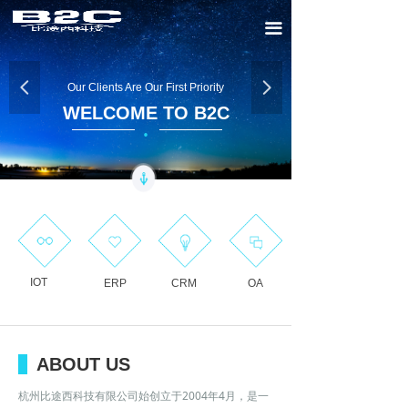
끀
넳
넲
Our Clients Are Our First Priority
WELCOME TO B2C
·
IOT
ERP
CRM
OA
ABOUT US
杭州比途西科技有限公司始创立于2004年4月，是一